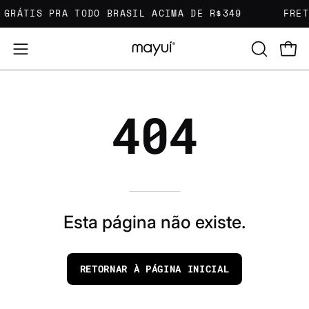
Pular
 GRÁTIS PRA TODO BRASIL ACIMA DE R$349
FRET
para
o
ABRA
Carr
Abra
conteúdo
A
o
BARRA
menu
DE
404
de
PESQUIS
navegação
Esta página não existe.
RETORNAR À PÁGINA INICIAL